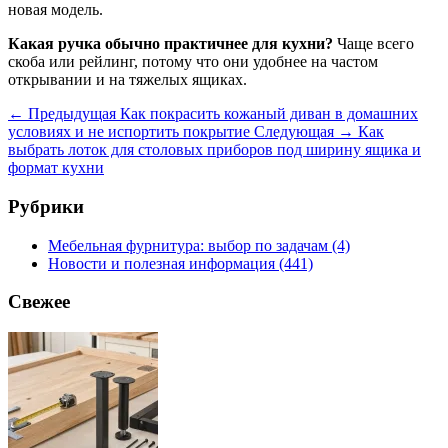
новая модель.
Какая ручка обычно практичнее для кухни?
Чаще всего
скоба или рейлинг, потому что они удобнее на частом
открывании и на тяжелых ящиках.
← Предыдущая
Как покрасить кожаный диван в домашних
условиях и не испортить покрытие
Следующая →
Как
выбрать лоток для столовых приборов под ширину ящика и
формат кухни
Рубрики
Мебельная фурнитура: выбор по задачам
(4)
Новости и полезная информация
(441)
Свежее