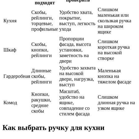
подходят
Слишком
Скобы,
Удобство хвата,
маленькая или
рейлинги,
покрытие,
Кухня
скользкая ручка
торцевые,
выступ, легкость
на широком
профильные
ухода
ящике
Пропорции
Слишком
Скобы,
фасада, высота
короткая ручка
Шкаф
кнопки,
установки,
на высокой
рейлинги
заметность на
створке
двери
Удобство захвата
Длинные
Маленькая
на высокой
Гардеробная
скобы,
кнопка на
двери, нагрузка,
рейлинги
тяжелом фасаде
выступ
Масштаб,
Кнопки,
удобство на
Слишком
ракушки,
Комод
ящике,
длинная ручка на
средние
совпадение со
узком ящике
скобы
стилем фасада
Как выбрать ручку для кухни