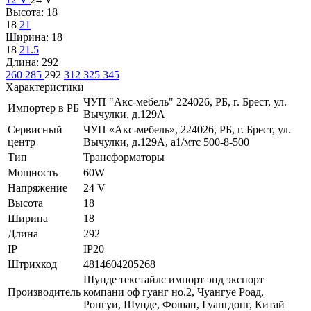
Высота:
18
18
21
Ширина:
18
18
21.5
Длина:
292
260
285
292
312
325
345
Характеристики
ЧУП "Акс-мебель" 224026, РБ, г. Брест, ул.
Импортер в РБ
Вычулки, д.129А
Сервисный
ЧУП «Акс-мебель», 224026, РБ, г. Брест, ул.
центр
Вычулки, д.129А, a1/мтс 500-8-500
Тип
Трансформаторы
Мощность
60W
Напряжение
24 V
Высота
18
Ширина
18
Длина
292
IP
IP20
Штрихкод
4814604205268
Шунде текстайлс импорт энд экспорт
Производитель
компани оф гуанг но.2, Чуангуе Роад,
Ронгуи, Шунде, Фошан, Гуангдонг, Китай