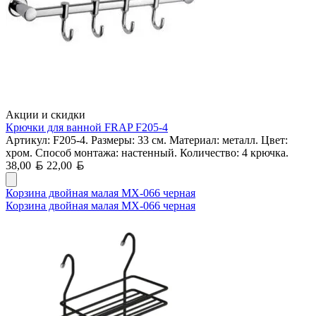
Акции и скидки
Крючки для ванной FRAP F205-4
Артикул: F205-4. Размеры: 33 см. Материал: металл. Цвет:
хром. Способ монтажа: настенный. Количество: 4 крючка.
Белорусский рубль
Белорусский рубль
38,00
22,00
Корзина двойная малая MX-066 черная
Корзина двойная малая MX-066 черная