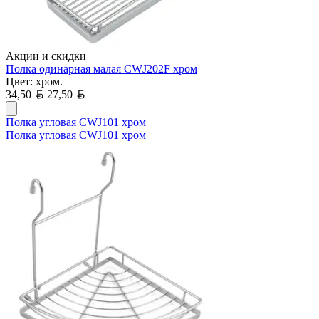
Акции и скидки
Полка одинарная малая CWJ202F хром
Цвет: хром.
Белорусский рубль
Белорусский рубль
34,50
27,50
Полка угловая CWJ101 хром
Полка угловая CWJ101 хром