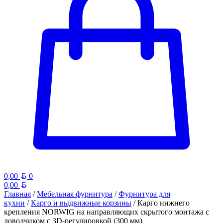
Белорусский рубль
0,00
0
Белорусский рубль
0,00
Главная
/
Мебельная фурнитура
/
Фурнитура для
кухни
/
Карго и выдвижные корзины
/ Карго нижнего
крепления NORWIG на направляющих скрытого монтажа с
доводчиком с 3D-регулировкой (300 мм)