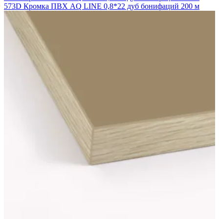
573D Кромка ПВХ AQ LINE 0,8*22 дуб бонифаций 200 м