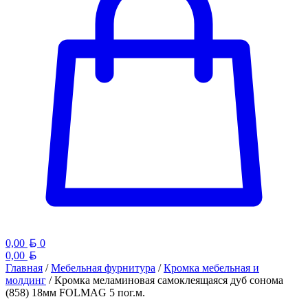
Белорусский рубль
0,00
0
Белорусский рубль
0,00
Главная
/
Мебельная фурнитура
/
Кромка мебельная и
молдинг
/ Кромка меламиновая самоклеящаяся дуб сонома
(858) 18мм FOLMAG 5 пог.м.