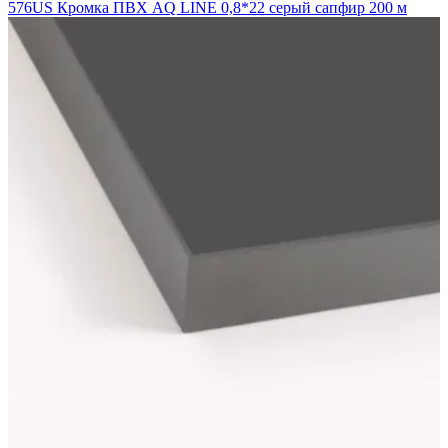
576US Кромка ПВХ AQ LINE 0,8*22 серый сапфир 200 м