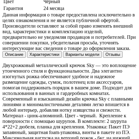
Цвет
Чёрный
Гарантия
24 месяца
Данная информация о товаре предоставлена исключительно в
целях ознакомления и не является публичной офертой.
Производители оставляют за собой право изменять внешний
вид, характеристики и комплектацию изделий,
предварительно не уведомляя продавцов и потребителей. При
совершении покупки, убедительная просьба, уточнять
интересующие вас сведения о товаре до оформления заказа.
Описание
Характеристики
Варианты модели
Отзывы
Двухрожковый металлический крючок Sky — это воплощение
утонченного стиля и функциональности. Два элегантно
изогнутых рожка обеспечивают удобное и надежное
размещение одежды, сумок, полотенец или аксессуаров,
помогая поддерживать порядок в вашем доме. Подходит для
использования в ванных и гардеробных комнатах.
Современный и изысканный дизайн крючка Sky с плавными
линиями и минималистичными деталями легко впишется в
любой интерьер, добавляя нотку изящества и свежести.
Материал - цинк-алюминий. Цвет - черный. Крепление к
поверхности с помощью шурупов. В комплекте: 2 шурупа
4*22+2 дюбеля, планка для крепления. Упаковка: Пакет ПЭ
запаянный, защитная foam-упаковка, винты в пакете из ПЭ.
Максимальная нагрузка на верхний рожок - 6кг, на нижний