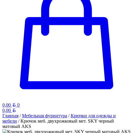
Белорусский рубль
0,00
0
Белорусский рубль
0,00
Главная
/
Мебельная фурнитура
/
Крючки для одежды и
мебели
/ Крючок меб. двухрожковый мет. SKY черный
матовый AKS