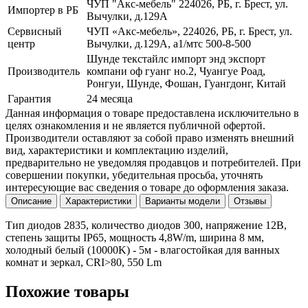
ЧУП "Акс-мебель" 224026, РБ, г. Брест, ул.
Импортер в РБ
Вычулки, д.129А
Сервисный
ЧУП «Акс-мебель», 224026, РБ, г. Брест, ул.
центр
Вычулки, д.129А, a1/мтс 500-8-500
Шунде текстайлс импорт энд экспорт
Производитель
компани оф гуанг но.2, Чуангуе Роад,
Ронгуи, Шунде, Фошан, Гуангдонг, Китай
Гарантия
24 месяца
Данная информация о товаре предоставлена исключительно в
целях ознакомления и не является публичной офертой.
Производители оставляют за собой право изменять внешний
вид, характеристики и комплектацию изделий,
предварительно не уведомляя продавцов и потребителей. При
совершении покупки, убедительная просьба, уточнять
интересующие вас сведения о товаре до оформления заказа.
Описание
Характеристики
Варианты модели
Отзывы
Тип диодов 2835, количество диодов 300, напряжение 12В,
степень защиты IP65, мощность 4,8W/m, ширина 8 мм,
холодный белый (10000K) - 5м - влагостойкая для ванных
комнат и зеркал, CRI>80, 550 Lm
Похожие товары