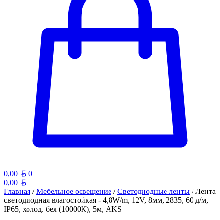
Белорусский рубль
0,00
0
Белорусский рубль
0,00
Главная
/
Мебельное освещение
/
Светодиодные ленты
/ Лента
светодиодная влагостойкая - 4,8W/m, 12V, 8мм, 2835, 60 д/м,
IP65, холод. бел (10000К), 5м, AKS