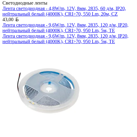
Светодиодные ленты
Лента светодиодная - 4,8W/m, 12V, 8мм, 2835, 60 д/м, IP20,
нейтральный белый (4000K), CRI>70, 550 Lm, 20м, CZ
Белорусский рубль
43,00
Лента светодиодная - 9,6W/m, 12V, 8мм, 2835, 120 д/м, IP20,
нейтральный белый (4000K), CRI>70, 950 Lm, 5м, TE
Лента светодиодная - 9,6W/m, 12V, 8мм, 2835, 120 д/м, IP20,
нейтральный белый (4000K), CRI>70, 950 Lm, 5м, TE