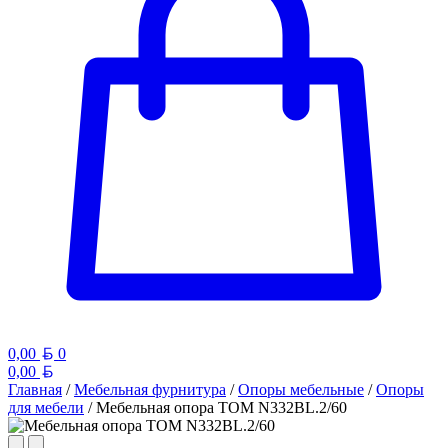
Белорусский рубль
0,00
0
Белорусский рубль
0,00
Главная
/
Мебельная фурнитура
/
Опоры мебельные
/
Опоры
для мебели
/ Мебельная опора TOM N332BL.2/60