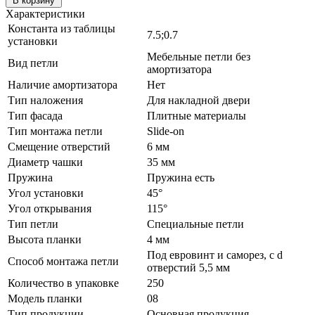
В корзину
Характеристики
Константа из таблицы
7.5;0.7
установки
Мебельные петли без
Вид петли
амортизатора
Наличие амортизатора
Нет
Тип наложения
Для накладной двери
Тип фасада
Плитные материалы
Тип монтажа петли
Slide-on
Смещение отверстий
6 мм
Диаметр чашки
35 мм
Пружина
Пружина есть
Угол установки
45°
Угол открывания
115°
Тип петли
Специальные петли
Высота планки
4 мм
Под евровинт и саморез, с d
Способ монтажа петли
отверстий 5,5 мм
Количество в упаковке
250
Модель планки
08
Тип продукции
Основная продукция