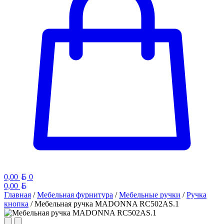
Белорусский рубль
0,00
0
Белорусский рубль
0,00
Главная
/
Мебельная фурнитура
/
Мебельные ручки
/
Ручка
кнопка
/ Мебельная ручка MADONNA RC502AS.1