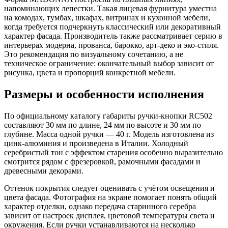
напоминающих лепестки. Такая лицевая фурнитура уместна
на комодах, тумбах, шкафах, витринах и кухонной мебели,
когда требуется подчеркнуть классический или декоративный
характер фасада. Производитель также рассматривает серию в
интерьерах модерна, прованса, барокко, арт-деко и эко-стиля.
Это рекомендация по визуальному сочетанию, а не
техническое ограничение: окончательный выбор зависит от
рисунка, цвета и пропорций конкретной мебели.
Размеры и особенности исполнения
По официальному каталогу габариты ручки-кнопки RC502
составляют 30 мм по длине, 24 мм по высоте и 30 мм по
глубине. Масса одной ручки — 40 г. Модель изготовлена из
цинк-алюминия и произведена в Италии. Холодный
серебристый тон с эффектом старения особенно выразительно
смотрится рядом с фрезеровкой, рамочными фасадами и
древесными декорами.
Оттенок покрытия следует оценивать с учётом освещения и
цвета фасада. Фотография на экране помогает понять общий
характер отделки, однако передача старинного серебра
зависит от настроек дисплея, цветовой температуры света и
окружения. Если ручки устанавливаются на несколько