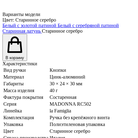
Варианты модели
Цвет:
Старинное серебро
Белый с золотой патиной
Белый с серебряной патиной
Старинная латунь
Старинное серебро
В корзину
Характеристики
Вид ручки
Кнопки
Материал
Цинк-алюминий
Габариты
30 × 24 × 30 мм
Масса изделия
40 г
Фактура покрытия
Состаренная
Серия
MADONNA RC502
Линейка
la Famiglia
Комплектация
Ручка без крепёжного винта
Упаковка
Полиэтиленовая упаковка
Цвет
Старинное серебро
Страна производства
Италия