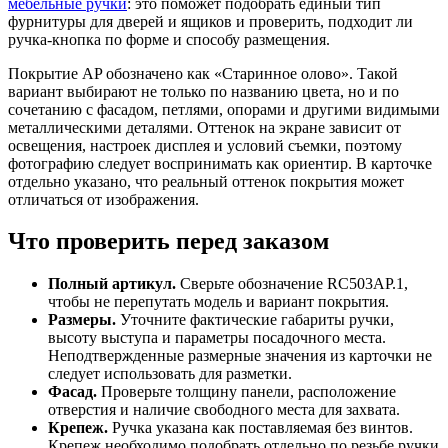
мебельные ручки
: это поможет подобрать единый тип
фурнитуры для дверей и ящиков и проверить, подходит ли
ручка-кнопка по форме и способу размещения.
Покрытие AP обозначено как «Старинное олово». Такой
вариант выбирают не только по названию цвета, но и по
сочетанию с фасадом, петлями, опорами и другими видимыми
металлическими деталями. Оттенок на экране зависит от
освещения, настроек дисплея и условий съемки, поэтому
фотографию следует воспринимать как ориентир. В карточке
отдельно указано, что реальный оттенок покрытия может
отличаться от изображения.
Что проверить перед заказом
Полный артикул.
Сверьте обозначение RC503AP.1,
чтобы не перепутать модель и вариант покрытия.
Размеры.
Уточните фактические габариты ручки,
высоту выступа и параметры посадочного места.
Неподтвержденные размерные значения из карточки не
следует использовать для разметки.
Фасад.
Проверьте толщину панели, расположение
отверстия и наличие свободного места для захвата.
Крепеж.
Ручка указана как поставляемая без винтов.
Крепеж необходимо подобрать отдельно по резьбе ручки