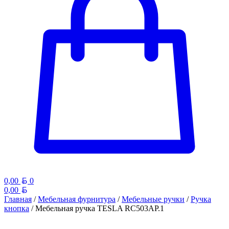
Белорусский рубль
0,00
0
Белорусский рубль
0,00
Главная
/
Мебельная фурнитура
/
Мебельные ручки
/
Ручка
кнопка
/ Мебельная ручка TESLA RC503AP.1