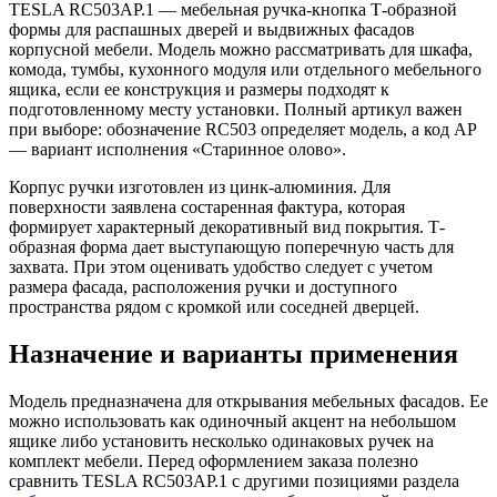
TESLA RC503AP.1 — мебельная ручка-кнопка Т-образной
формы для распашных дверей и выдвижных фасадов
корпусной мебели. Модель можно рассматривать для шкафа,
комода, тумбы, кухонного модуля или отдельного мебельного
ящика, если ее конструкция и размеры подходят к
подготовленному месту установки. Полный артикул важен
при выборе: обозначение RC503 определяет модель, а код AP
— вариант исполнения «Старинное олово».
Корпус ручки изготовлен из цинк-алюминия. Для
поверхности заявлена состаренная фактура, которая
формирует характерный декоративный вид покрытия. Т-
образная форма дает выступающую поперечную часть для
захвата. При этом оценивать удобство следует с учетом
размера фасада, расположения ручки и доступного
пространства рядом с кромкой или соседней дверцей.
Назначение и варианты применения
Модель предназначена для открывания мебельных фасадов. Ее
можно использовать как одиночный акцент на небольшом
ящике либо установить несколько одинаковых ручек на
комплект мебели. Перед оформлением заказа полезно
сравнить TESLA RC503AP.1 с другими позициями раздела