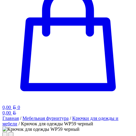
Белорусский рубль
0,00
0
Белорусский рубль
0,00
Главная
/
Мебельная фурнитура
/
Крючки для одежды и
мебели
/ Крючок для одежды WP59 черный