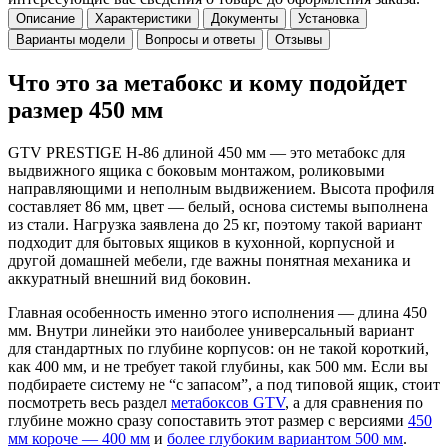
Описание
Характеристики
Документы
Установка
Варианты модели
Вопросы и ответы
Отзывы
Что это за метабокс и кому подойдет
размер 450 мм
GTV PRESTIGE H-86 длиной 450 мм — это метабокс для
выдвижного ящика с боковым монтажом, роликовыми
направляющими и неполным выдвижением. Высота профиля
составляет 86 мм, цвет — белый, основа системы выполнена
из стали. Нагрузка заявлена до 25 кг, поэтому такой вариант
подходит для бытовых ящиков в кухонной, корпусной и
другой домашней мебели, где важны понятная механика и
аккуратный внешний вид боковин.
Главная особенность именно этого исполнения — длина 450
мм. Внутри линейки это наиболее универсальный вариант
для стандартных по глубине корпусов: он не такой короткий,
как 400 мм, и не требует такой глубины, как 500 мм. Если вы
подбираете систему не “с запасом”, а под типовой ящик, стоит
посмотреть весь раздел
метабоксов GTV
, а для сравнения по
глубине можно сразу сопоставить этот размер с версиями
450
мм короче — 400 мм
и
более глубоким вариантом 500 мм
.