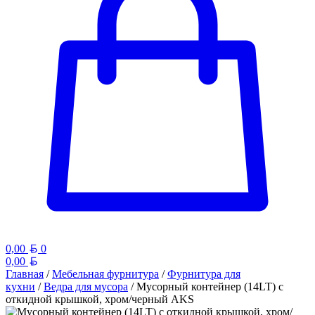
Белорусский рубль
0,00
0
Белорусский рубль
0,00
Главная
/
Мебельная фурнитура
/
Фурнитура для
кухни
/
Ведра для мусора
/ Мусорный контейнер (14LT) с
откидной крышкой, хром/черный AKS