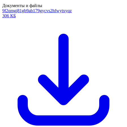
Документы и файлы
9f2qmgj81gb9ab179gycvs2hfwytxyqz
306 КБ