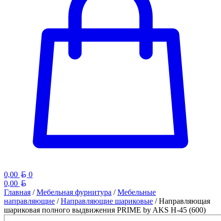
Белорусский рубль
0,00
0
Белорусский рубль
0,00
Главная
/
Мебельная фурнитура
/
Мебельные
направляющие
/
Направляющие шариковые
/ Направляющая
шариковая полного выдвижения PRIME by AKS H-45 (600)