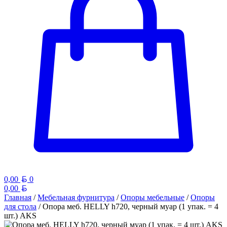
Белорусский рубль
0,00
0
Белорусский рубль
0,00
Главная
/
Мебельная фурнитура
/
Опоры мебельные
/
Опоры
для стола
/ Опора меб. HELLY h720, черный муар (1 упак. = 4
шт.) AKS