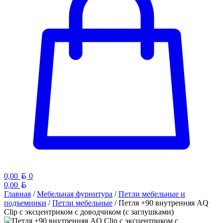
Белорусский рубль
0,00
0
Белорусский рубль
0,00
Главная
/
Мебельная фурнитура
/
Петли мебельные и
подъемники
/
Петли мебельные
/ Петля +90 внутренняя AQ
Clip с эксцентриком с доводчиком (с заглушками)