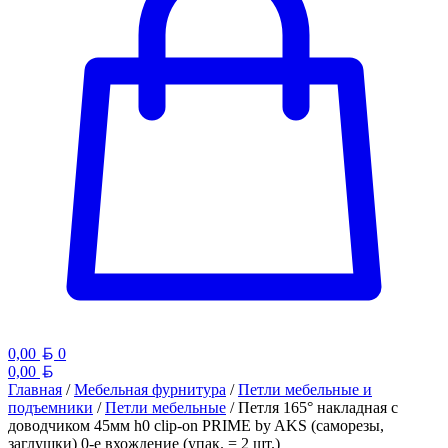
Белорусский рубль
0,00
0
Белорусский рубль
0,00
Главная
/
Мебельная фурнитура
/
Петли мебельные и
подъемники
/
Петли мебельные
/ Петля 165° накладная с
доводчиком 45мм h0 clip-on PRIME by AKS (саморезы,
заглушки) 0-е вхождение (упак. = 2 шт.)