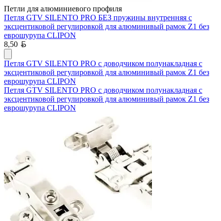
Петли для алюминиевого профиля
Петля GTV SILENTO PRO БЕЗ пружины внутренняя с
эксцентиковой регулировкой для алюминивый рамок Z1 без
еврошурупа CLIPON
Белорусский рубль
8,50
Петля GTV SILENTO PRO с доводчиком полунакладная с
эксцентиковой регулировкой для алюминивый рамок Z1 без
еврошурупа CLIPON
Петля GTV SILENTO PRO с доводчиком полунакладная с
эксцентиковой регулировкой для алюминивый рамок Z1 без
еврошурупа CLIPON