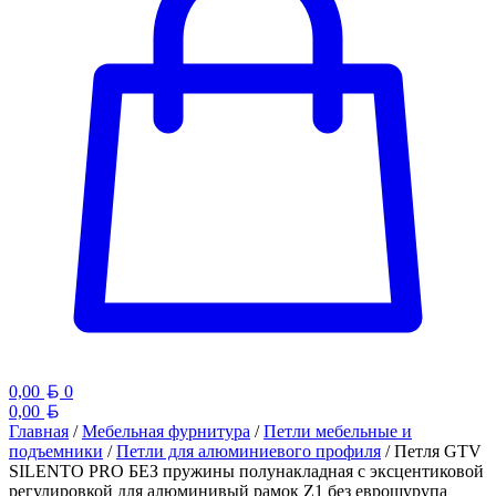
Белорусский рубль
0,00
0
Белорусский рубль
0,00
Главная
/
Мебельная фурнитура
/
Петли мебельные и
подъемники
/
Петли для алюминиевого профиля
/ Петля GTV
SILENTO PRO БЕЗ пружины полунакладная с эксцентиковой
регулировкой для алюминивый рамок Z1 без еврошурупа