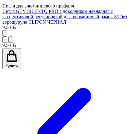
Петли для алюминиевого профиля
Петля GTV SILENTO PRO с доводчиком накладная с
эксцентиковой регулировкой для алюминивый рамок Z1 без
еврошурупа CLIPON ЧЕРНАЯ
Белорусский рубль
9,50
Белорусский рубль
9,50
Купить