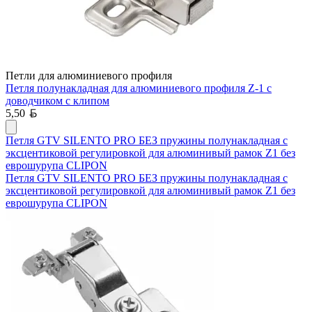
Петли для алюминиевого профиля
Петля полунакладная для алюминиевого профиля Z-1 с
доводчиком с клипом
Белорусский рубль
5,50
Петля GTV SILENTO PRO БЕЗ пружины полунакладная с
эксцентиковой регулировкой для алюминивый рамок Z1 без
еврошурупа CLIPON
Петля GTV SILENTO PRO БЕЗ пружины полунакладная с
эксцентиковой регулировкой для алюминивый рамок Z1 без
еврошурупа CLIPON