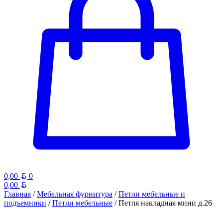
Белорусский рубль
0,00
0
Белорусский рубль
0,00
Главная
/
Мебельная фурнитура
/
Петли мебельные и
подъемники
/
Петли мебельные
/ Петля накладная мини д.26