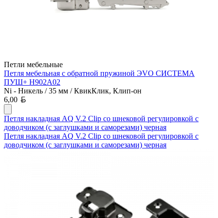
Петли мебельные
Петля мебельная с обратной пружиной ЭVO СИСТЕМА
ПУШ+ H902A02
Ni - Никель / 35 мм / КвикКлик, Клип-он
Белорусский рубль
6,00
Петля накладная AQ V.2 Clip со шнековой регулировкой с
доводчиком (с заглушками и саморезами) черная
Петля накладная AQ V.2 Clip со шнековой регулировкой с
доводчиком (с заглушками и саморезами) черная