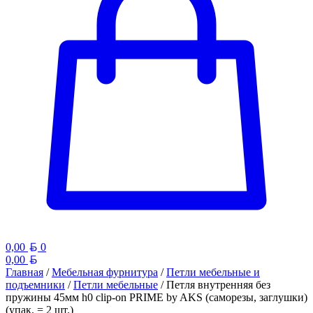
Белорусский рубль
0,00
0
Белорусский рубль
0,00
Главная
/
Мебельная фурнитура
/
Петли мебельные и
подъемники
/
Петли мебельные
/ Петля внутренняя без
пружины 45мм h0 clip-on PRIME by AKS (саморезы, заглушки)
(упак. = 2 шт.)