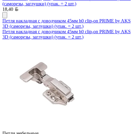
(саморезы, заглушки) (упак. = 2 шт.)
Белорусский рубль
18,40
Петля накладная с доводчиком 45мм h0 clip-on PRIME by AKS
3D (саморезы, заглушки) (упак. = 2 шт.)
Петля накладная с доводчиком 45мм h0 clip-on PRIME by AKS
3D (саморезы, заглушки) (упак. = 2 шт.)
Петли мебельные