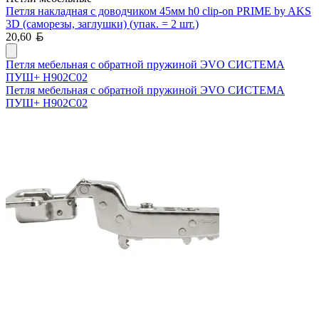
Петля накладная с доводчиком 45мм h0 clip-on PRIME by AKS
3D (саморезы, заглушки) (упак. = 2 шт.)
Белорусский рубль
20,60
Петля мебельная с обратной пружиной ЭVO СИСТЕМА
ПУШ+ H902C02
Петля мебельная с обратной пружиной ЭVO СИСТЕМА
ПУШ+ H902C02