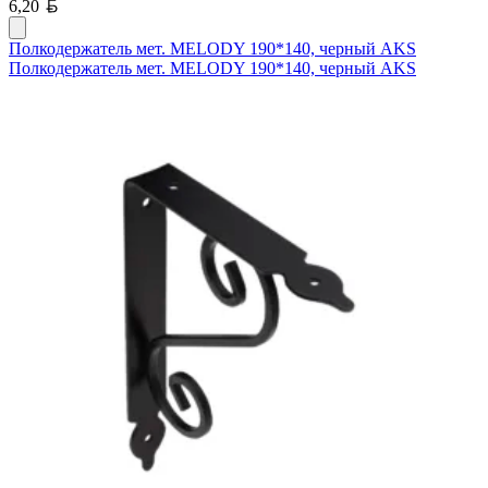
Белорусский рубль
6,20
Полкодержатель мет. MELODY 190*140, черный AKS
Полкодержатель мет. MELODY 190*140, черный AKS