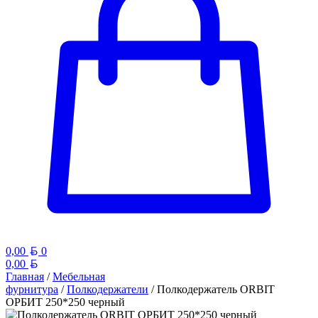
Белорусский рубль
0,00
0
Белорусский рубль
0,00
Главная
/
Мебельная
фурнитура
/
Полкодержатели
/ Полкодержатель ORBIT
ОРБИТ 250*250 черный