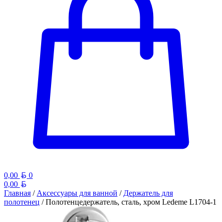
Белорусский рубль
0,00
0
Белорусский рубль
0,00
Главная
/
Аксессуары для ванной
/
Держатель для
полотенец
/ Полотенцедержатель, сталь, хром Ledeme L1704-1