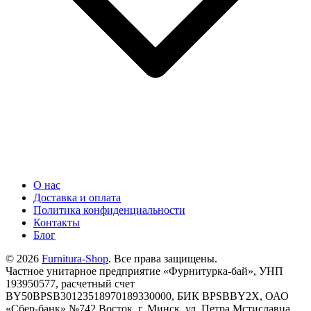
О нас
Доставка и оплата
Политика конфиденциальности
Контакты
Блог
© 2026
Furnitura-Shop
. Все права защищены.
Частное унитарное предприятие «Фурнитурка-бай», УНП
193950577, расчетный счет
BY50BPSB30123518970189330000, БИК BPSBBY2X, ОАО
«Сбер-банк» №742 Восток, г. Минск, ул. Петра Мстиславца