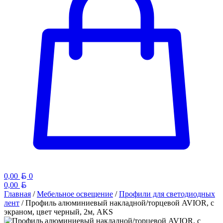
Белорусский рубль
0,00
0
Белорусский рубль
0,00
Главная
/
Мебельное освещение
/
Профили для светодиодных
лент
/ Профиль алюминиевый накладной/торцевой AVIOR, с
экраном, цвет черный, 2м, AKS