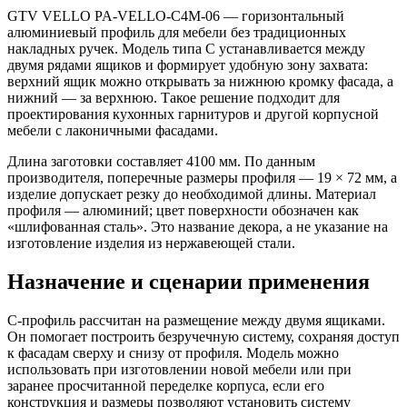
GTV VELLO PA-VELLO-C4M-06 — горизонтальный
алюминиевый профиль для мебели без традиционных
накладных ручек. Модель типа C устанавливается между
двумя рядами ящиков и формирует удобную зону захвата:
верхний ящик можно открывать за нижнюю кромку фасада, а
нижний — за верхнюю. Такое решение подходит для
проектирования кухонных гарнитуров и другой корпусной
мебели с лаконичными фасадами.
Длина заготовки составляет 4100 мм. По данным
производителя, поперечные размеры профиля — 19 × 72 мм, а
изделие допускает резку до необходимой длины. Материал
профиля — алюминий; цвет поверхности обозначен как
«шлифованная сталь». Это название декора, а не указание на
изготовление изделия из нержавеющей стали.
Назначение и сценарии применения
C-профиль рассчитан на размещение между двумя ящиками.
Он помогает построить безручечную систему, сохраняя доступ
к фасадам сверху и снизу от профиля. Модель можно
использовать при изготовлении новой мебели или при
заранее просчитанной переделке корпуса, если его
конструкция и размеры позволяют установить систему