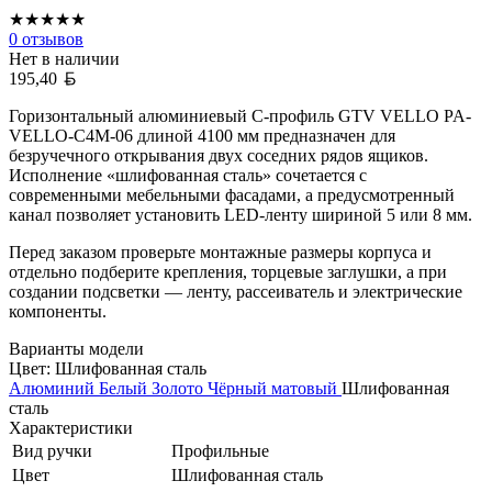
★
★
★
★
★
0
отзывов
Нет в наличии
Белорусский рубль
195,40
Горизонтальный алюминиевый C-профиль GTV VELLO PA-
VELLO-C4M-06 длиной 4100 мм предназначен для
безручечного открывания двух соседних рядов ящиков.
Исполнение «шлифованная сталь» сочетается с
современными мебельными фасадами, а предусмотренный
канал позволяет установить LED-ленту шириной 5 или 8 мм.
Перед заказом проверьте монтажные размеры корпуса и
отдельно подберите крепления, торцевые заглушки, а при
создании подсветки — ленту, рассеиватель и электрические
компоненты.
Варианты модели
Цвет:
Шлифованная сталь
Алюминий
Белый
Золото
Чёрный матовый
Шлифованная
сталь
Характеристики
Вид ручки
Профильные
Цвет
Шлифованная сталь