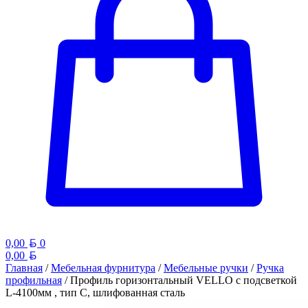
Белорусский рубль
0,00
0
Белорусский рубль
0,00
Главная
/
Мебельная фурнитура
/
Мебельные ручки
/
Ручка
профильная
/ Профиль горизонтальный VELLO с подсветкой
L-4100мм , тип С, шлифованная сталь