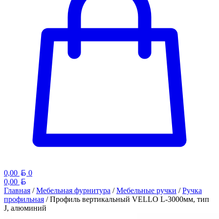
Белорусский рубль
0,00
0
Белорусский рубль
0,00
Главная
/
Мебельная фурнитура
/
Мебельные ручки
/
Ручка
профильная
/ Профиль вертикальный VELLO L-3000мм, тип
J, алюминий