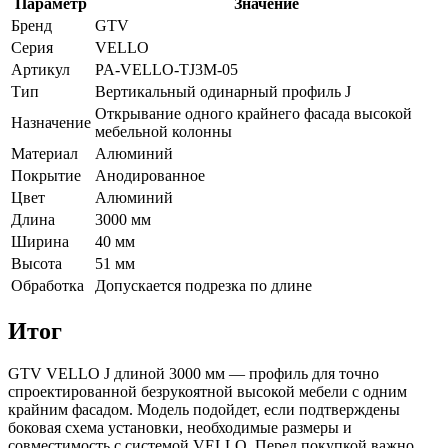
Параметр
Значение
Бренд
GTV
Серия
VELLO
Артикул
PA-VELLO-TJ3M-05
Тип
Вертикальный одинарный профиль J
Открывание одного крайнего фасада высокой
Назначение
мебельной колонны
Материал
Алюминий
Покрытие
Анодированное
Цвет
Алюминий
Длина
3000 мм
Ширина
40 мм
Высота
51 мм
Обработка
Допускается подрезка по длине
Итог
GTV VELLO J длиной 3000 мм — профиль для точно
спроектированной безрукоятной высокой мебели с одним
крайним фасадом. Модель подойдет, если подтверждены
боковая схема установки, необходимые размеры и
совместимость с системой VELLO. Перед покупкой важно