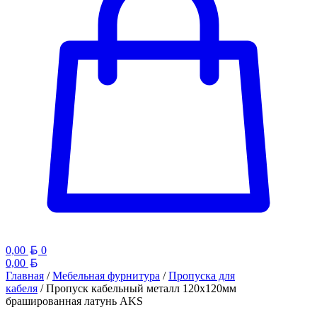
Белорусский рубль
0,00
0
Белорусский рубль
0,00
Главная
/
Мебельная фурнитура
/
Пропуска для
кабеля
/ Пропуск кабельный металл 120х120мм
брашированная латунь AKS