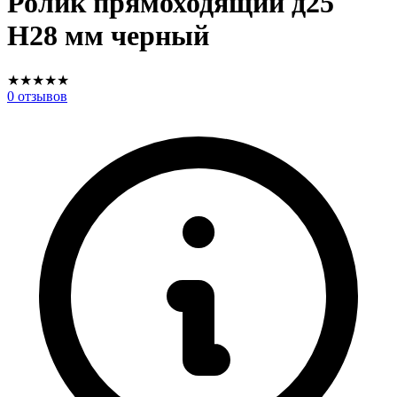
Ролик прямоходящий д25
Н28 мм черный
★
★
★
★
★
0
отзывов