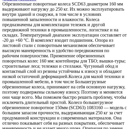
Обрезиненные поворотные колеса SCD63 диаметром 160 мм
выдерживают нагрузку до 250 кг. Их можно эксплуатировать
внутри зданий и снаружи, в том числе в условиях
повышенной запыленности и влажности. Колеса
предназначены для комплектации тележек и другой
передвижной техники в промышленности, логистике и на
складах. Температурный диапазон эксплуатации составляет от
-20 до +60 °С. В комплект входит подшипник. Опора из
листовой стали с поворотным механизмом обеспечивает
высокую маневренность и удобство передвижения по
рабочим поверхностям. Применение обрезиненных
поворотных колес 160 мм: контейнеры для ТБО; вышки-туры;
строительные леса; тележки и стеллажи. Чугунный обод и
контактный слой из резины устойчивы к износу и обладают
низкой остаточной деформацией.Колеса для малой техники и
промышленной мебели, в том числе Большегрузные
обрезиненные колеса, принимают на себя основную нагрузку,
поэтому подвержены сильному износу. Поэтому и меняются
они чаще всего. Мы поможем быстро решить проблему, чтобы
исключить длительный простой. Колесо большегрузное
обрезиненное поворотное 150мм (SCD63) 1083160 — модель с
большим запасом прочности, выдерживающая 250 кг за счет
продуманной конструкции и современных материалов. Она
отлично показывает себя на разных покрытиях, обеспечивает
маневренность и не издает много шума. Операция по замене