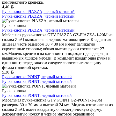
комплектного крепежа.
Белорусский рубль
4,40
Ручка-кнопка PIAZZA, черный матовый
Ручка-кнопка PIAZZA, черный матовый
Ручка кнопка
Ручка-кнопка PIAZZA, черный матовый
Мебельная ручка-кнопка GTV PIAZZA GZ-PIAZZA-1-20M из
сплава ZnAl выполнена в черном матовом цвете. Квадратная
лицевая часть размером 30 × 30 мм имеет деликатно
скругленные стороны; общая высота ручки составляет 27
мм.Модель крепится на один винт и подходит для дверец и
выдвижных ящиков мебели. В комплект входят одна ручка и
один винт; перед заказом следует сопоставить толщину
фасада с длиной крепежа.
Белорусский рубль
5,30
Ручка-кнопка POINT, черный матовый
Ручка-кнопка POINT, черный матовый
Ручка кнопка
Ручка-кнопка POINT, черный матовый
Мебельная ручка-кнопка GTV POINT GZ-POINT-1-20M
размером 30 × 30 мм и высотой 24 мм. Модель изготовлена из
сплава ZnAl, имеет квадратную геометрическую форму,
декоративную ножку и черное матовое окрашенное