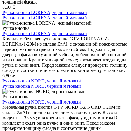
толщиной фасада.
Белорусский рубль
8,50
Ручка-кнопка LORENA, черный матовый
Ручка-кнопка LORENA, черный матовый
Ручка кнопка
Ручка-кнопка LORENA, черный матовый
Круглая мебельная ручка-кнопка GTV LORENA GZ-
LORENA-1-20M из сплава ZnAl, с окрашенной поверхностью
чёрного матового цвета и высотой 26 мм. Подходит для
дверец и фасадов кухонной мебели, мебели ванной, гостиной
или спальни.Крепится в одной точке; в комплект входят одна
ручка и один винт. Перед заказом следует проверить толщину
фасада и соответствие комплектного винта месту установки.
Белорусский рубль
6,80
Ручка-кнопка NORD, черный матовый
Ручка-кнопка NORD, черный матовый
Ручка кнопка
Ручка-кнопка NORD, черный матовый
Мебельная ручка-кнопка GTV NORD GZ-NORD-1-20M из
сплава ZnAl выполнена в черном матовом цвете. Высота
модели — 33 мм; она крепится к фасаду одним винтом.В
комплект входят одна ручка и один винт. Перед заказом
проверьте толщину фасада и соответствие длины