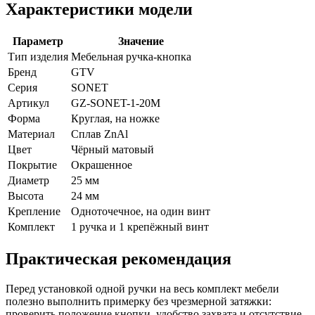
Характеристики модели
Параметр
Значение
Тип изделия
Мебельная ручка-кнопка
Бренд
GTV
Серия
SONET
Артикул
GZ-SONET-1-20M
Форма
Круглая, на ножке
Материал
Сплав ZnAl
Цвет
Чёрный матовый
Покрытие
Окрашенное
Диаметр
25 мм
Высота
24 мм
Крепление
Одноточечное, на один винт
Комплект
1 ручка и 1 крепёжный винт
Практическая рекомендация
Перед установкой одной ручки на весь комплект мебели
полезно выполнить примерку без чрезмерной затяжки:
проверить положение кнопки, удобство захвата и отсутствие