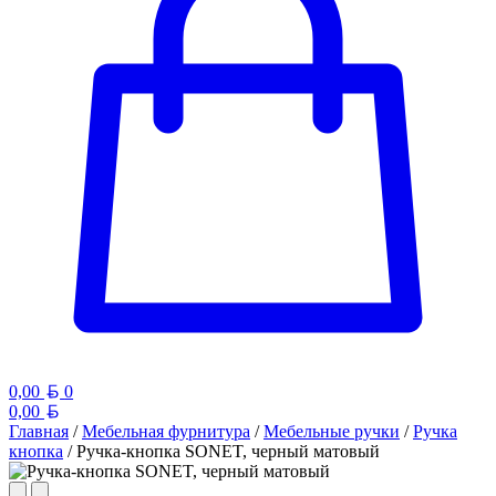
Белорусский рубль
0,00
0
Белорусский рубль
0,00
Главная
/
Мебельная фурнитура
/
Мебельные ручки
/
Ручка
кнопка
/ Ручка-кнопка SONET, черный матовый