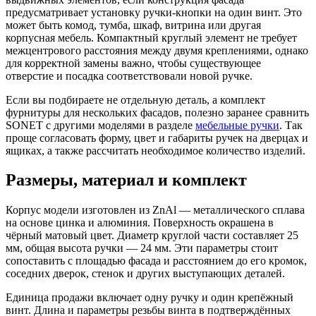
предусматривает установку ручки-кнопки на один винт. Это
может быть комод, тумба, шкаф, витрина или другая
корпусная мебель. Компактный круглый элемент не требует
межцентрового расстояния между двумя креплениями, однако
для корректной замены важно, чтобы существующее
отверстие и посадка соответствовали новой ручке.
Если вы подбираете не отдельную деталь, а комплект
фурнитуры для нескольких фасадов, полезно заранее сравнить
SONET с другими моделями в разделе
мебельные ручки
. Так
проще согласовать форму, цвет и габариты ручек на дверцах и
ящиках, а также рассчитать необходимое количество изделий.
Размеры, материал и комплект
Корпус модели изготовлен из ZnAl — металлического сплава
на основе цинка и алюминия. Поверхность окрашена в
чёрный матовый цвет. Диаметр круглой части составляет 25
мм, общая высота ручки — 24 мм. Эти параметры стоит
сопоставить с площадью фасада и расстоянием до его кромок,
соседних дверок, стенок и других выступающих деталей.
Единица продажи включает одну ручку и один крепёжный
винт. Длина и параметры резьбы винта в подтверждённых