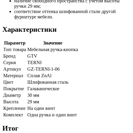
наличие свободного пространства с учетом высоты
ручки 29 мм;
соответствие оттенка шлифованной стали другой
фурнитуре мебели.
Характеристики
Параметр
Значение
Тип товара
Мебельная ручка-кнопка
Бренд
GTV
Серия
TERNI
Артикул
GZ-TERNI-1-06
Материал
Сплав ZnAl
Цвет
Шлифованная сталь
Покрытие
Гальваническое
Диаметр
30 мм
Высота
29 мм
Крепление
На один винт
Комплект
Одна ручка и один винт
Итог