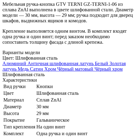
Мебельная ручка-кнопка GTV TERNI GZ-TERNI-1-06 из
сплава ZnAl выполнена в цвете шлифованной стали. Диаметр
модели — 30 мм, высота — 29 мм; ручка подходит для дверец
шкафов, выдвижных ящиков и комодов.
Крепление выполняется одним винтом. В комплект входят
одна ручка и один винт; перед заказом необходимо
сопоставить толщину фасада с длиной крепежа.
Варианты модели
Цвет:
Шлифованная сталь
Алюминий
Античная шлифованная латунь
Белый
Золотая
латунь
Медь
Сатин
Хром
Чёрный матовый
Чёрный хром
Шлифованная сталь
Характеристики
Вид ручки
Кнопки
Цвет
Шлифованная сталь
Материал
Сплав ZnAl
Диаметр
30 мм
Высота
29 мм
Покрытие
Гальваническое
Тип крепления
На один винт
Комплект
Одна ручка и один винт