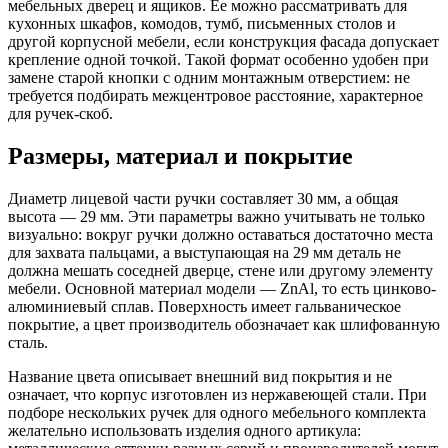
мебельных дверец и ящиков. Ее можно рассматривать для
кухонных шкафов, комодов, тумб, письменных столов и
другой корпусной мебели, если конструкция фасада допускает
крепление одной точкой. Такой формат особенно удобен при
замене старой кнопки с одним монтажным отверстием: не
требуется подбирать межцентровое расстояние, характерное
для ручек-скоб.
Размеры, материал и покрытие
Диаметр лицевой части ручки составляет 30 мм, а общая
высота — 29 мм. Эти параметры важно учитывать не только
визуально: вокруг ручки должно оставаться достаточно места
для захвата пальцами, а выступающая на 29 мм деталь не
должна мешать соседней дверце, стене или другому элементу
мебели. Основной материал модели — ZnAl, то есть цинково-
алюминиевый сплав. Поверхность имеет гальваническое
покрытие, а цвет производитель обозначает как шлифованную
сталь.
Название цвета описывает внешний вид покрытия и не
означает, что корпус изготовлен из нержавеющей стали. При
подборе нескольких ручек для одного мебельного комплекта
желательно использовать изделия одного артикула: