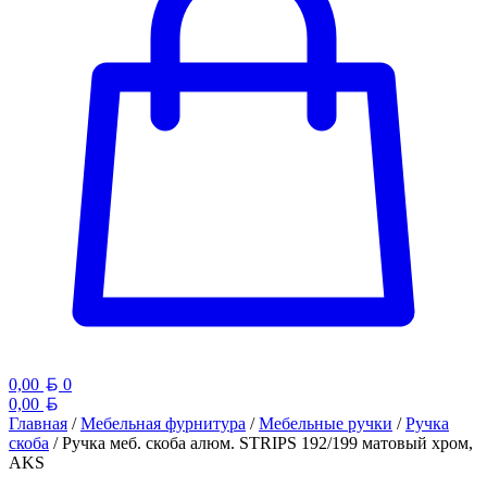
Белорусский рубль
0,00
0
Белорусский рубль
0,00
Главная
/
Мебельная фурнитура
/
Мебельные ручки
/
Ручка
скоба
/ Ручка меб. скоба алюм. STRIPS 192/199 матовый хром,
AKS