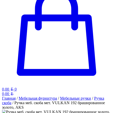
Белорусский рубль
0,00
0
Белорусский рубль
0,00
Главная
/
Мебельная фурнитура
/
Мебельные ручки
/
Ручка
скоба
/ Ручка меб. скоба мет. VULKAN 192 брашированное
золото, AKS