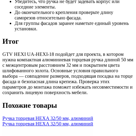
Убедитесь, что ручка не будет задевать корпус или
соседние элементы.
До окончательного крепления проверьте длину
саморезов относительно фасада.
Для группы фасадов заранее наметьте единый уровень
установки.
Итог
GTV HEXI UA-HEXI-18 подойдет для проекта, в котором
нужна компактная алюминиевая торцевая ручка длиной 50 мм
с межцентровым расстоянием 32 мм и покрытием цвета
шлифованного золота. Основные условия правильного
выбора — совпадение размеров, подходящая посадка на торце
фасада и безопасная длина крепежа. Проверка этих
параметров до монтажа поможет избежать несовместимости и
сохранить лицевую поверхность мебели.
Похожие товары
Ручка торцевая HEXA 32/50 мм, алюминий
Ручка торцевая HEXA 32/50 мм, алюминий