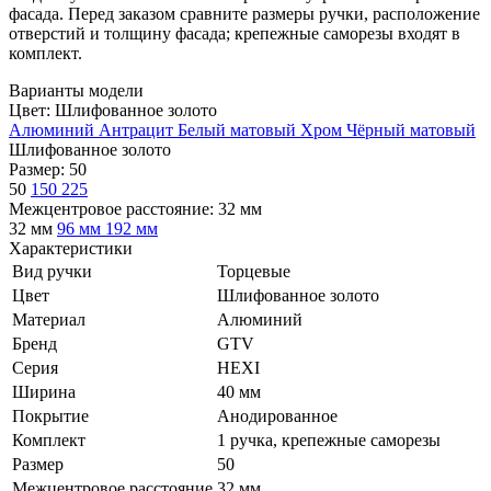
фасада. Перед заказом сравните размеры ручки, расположение
отверстий и толщину фасада; крепежные саморезы входят в
комплект.
Варианты модели
Цвет:
Шлифованное золото
Алюминий
Антрацит
Белый матовый
Хром
Чёрный матовый
Шлифованное золото
Размер:
50
50
150
225
Межцентровое расстояние:
32 мм
32 мм
96 мм
192 мм
Характеристики
Вид ручки
Торцевые
Цвет
Шлифованное золото
Материал
Алюминий
Бренд
GTV
Серия
HEXI
Ширина
40 мм
Покрытие
Анодированное
Комплект
1 ручка, крепежные саморезы
Размер
50
Межцентровое расстояние
32 мм