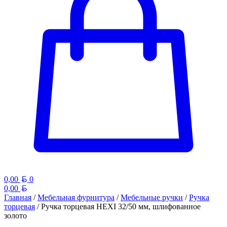
Белорусский рубль
0,00
0
Белорусский рубль
0,00
Главная
/
Мебельная фурнитура
/
Мебельные ручки
/
Ручка
торцевая
/ Ручка торцевая HEXI 32/50 мм, шлифованное
золото