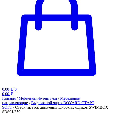
Белорусский рубль
0,00
0
Белорусский рубль
0,00
Главная
/
Мебельная фурнитура
/
Мебельные
направляющие
/
Выдвижной ящик BOYARD СТАРТ
SOFT
/ Стабилизатор движения широких ящиков SWIMBOX
SBS01/350