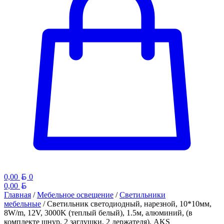
Белорусский рубль
0,00
0
Белорусский рубль
0,00
Главная
/
Мебельное освещение
/
Светильники
мебельные
/ Светильник светодиодный, нарезной, 10*10мм,
8W/m, 12V, 3000K (теплый белый), 1.5м, алюминий, (в
комплекте шнур, 2 заглушки, 2 держателя), AKS