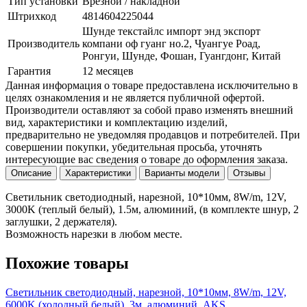
Тип установки
Врезной / накладной
Штрихкод
4814604225044
Шунде текстайлс импорт энд экспорт
Производитель
компани оф гуанг но.2, Чуангуе Роад,
Ронгуи, Шунде, Фошан, Гуангдонг, Китай
Гарантия
12 месяцев
Данная информация о товаре предоставлена исключительно в
целях ознакомления и не является публичной офертой.
Производители оставляют за собой право изменять внешний
вид, характеристики и комплектацию изделий,
предварительно не уведомляя продавцов и потребителей. При
совершении покупки, убедительная просьба, уточнять
интересующие вас сведения о товаре до оформления заказа.
Описание
Характеристики
Варианты модели
Отзывы
Светильник светодиодный, нарезной, 10*10мм, 8W/m, 12V,
3000K (теплый белый), 1.5м, алюминий, (в комплекте шнур, 2
заглушки, 2 держателя).
Возможность нарезки в любом месте.
Похожие товары
Светильник светодиодный, нарезной, 10*10мм, 8W/m, 12V,
6000K (холодный белый), 3м, алюминий, AKS