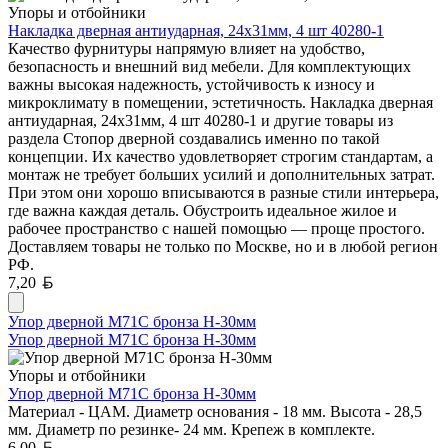
Упоры и отбойники
Накладка дверная антиударная, 24x31мм, 4 шт 40280-1
Качество фурнитуры напрямую влияет на удобство,
безопасность и внешний вид мебели. Для комплектующих
важны высокая надежность, устойчивость к износу и
микроклимату в помещении, эстетичность. Накладка дверная
антиударная, 24x31мм, 4 шт 40280-1 и другие товары из
раздела Стопор дверной создавались именно по такой
концепции. Их качество удовлетворяет строгим стандартам, а
монтаж не требует больших усилий и дополнительных затрат.
При этом они хорошо вписываются в разные стили интерьера,
где важна каждая деталь. Обустроить идеальное жилое и
рабочее пространство с нашей помощью — проще простого.
Доставляем товары не только по Москве, но и в любой регион
РФ.
Белорусский рубль
7,20
Упор дверной М71С бронза Н-30мм
Упор дверной М71С бронза Н-30мм
Упоры и отбойники
Упор дверной М71С бронза Н-30мм
Материал - ЦАМ. Диаметр основания - 18 мм. Высота - 28,5
мм. Диаметр по резинке- 24 мм. Крепеж в комплекте.
Белорусский рубль
6,00