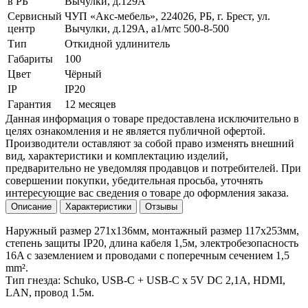
в РБ
Вычулки, д.129А
Сервисный
ЧУП «Акс-мебель», 224026, РБ, г. Брест, ул.
центр
Вычулки, д.129А, a1/мтс 500-8-500
Тип
Откидной удлинитель
Габариты
100
Цвет
Чёрный
IP
IP20
Гарантия
12 месяцев
Данная информация о товаре предоставлена исключительно в
целях ознакомления и не является публичной офертой.
Производители оставляют за собой право изменять внешний
вид, характеристики и комплектацию изделий,
предварительно не уведомляя продавцов и потребителей. При
совершении покупки, убедительная просьба, уточнять
интересующие вас сведения о товаре до оформления заказа.
Описание
Характеристики
Отзывы
Наружный размер 271х136мм, монтажный размер 117х253мм,
степень защиты IP20, длина кабеля 1,5м, электробезопасность
16A с заземлением и проводами с поперечным сечением 1,5
mm².
Тип гнезда: Schuko, USB-C + USB-C x 5V DC 2,1A, HDMI,
LAN, провод 1.5м.