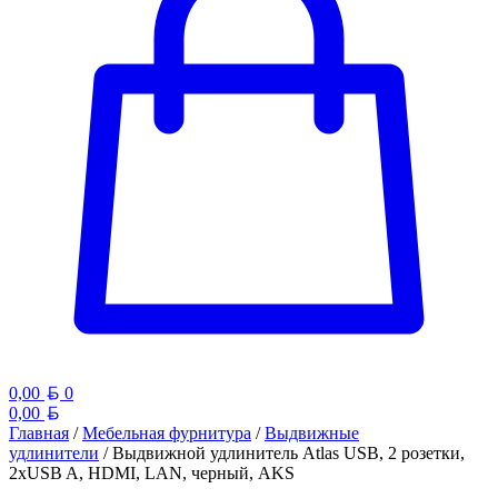
Белорусский рубль
0,00
0
Белорусский рубль
0,00
Главная
/
Мебельная фурнитура
/
Выдвижные
удлинители
/ Выдвижной удлинитель Atlas USB, 2 розетки,
2xUSB A, HDMI, LAN, черный, AKS