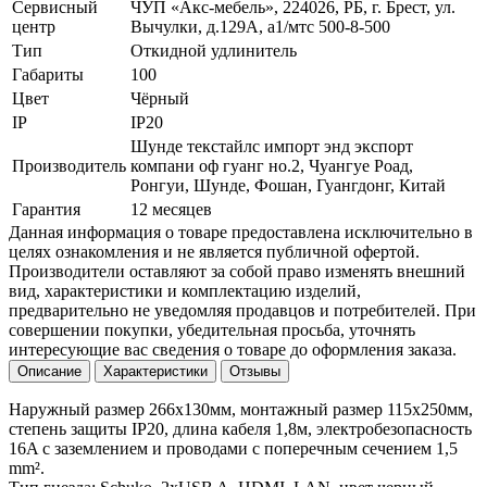
Сервисный
ЧУП «Акс-мебель», 224026, РБ, г. Брест, ул.
центр
Вычулки, д.129А, a1/мтс 500-8-500
Тип
Откидной удлинитель
Габариты
100
Цвет
Чёрный
IP
IP20
Шунде текстайлс импорт энд экспорт
Производитель
компани оф гуанг но.2, Чуангуе Роад,
Ронгуи, Шунде, Фошан, Гуангдонг, Китай
Гарантия
12 месяцев
Данная информация о товаре предоставлена исключительно в
целях ознакомления и не является публичной офертой.
Производители оставляют за собой право изменять внешний
вид, характеристики и комплектацию изделий,
предварительно не уведомляя продавцов и потребителей. При
совершении покупки, убедительная просьба, уточнять
интересующие вас сведения о товаре до оформления заказа.
Описание
Характеристики
Отзывы
Наружный размер 266х130мм, монтажный размер 115х250мм,
степень защиты IP20, длина кабеля 1,8м, электробезопасность
16A с заземлением и проводами с поперечным сечением 1,5
mm².