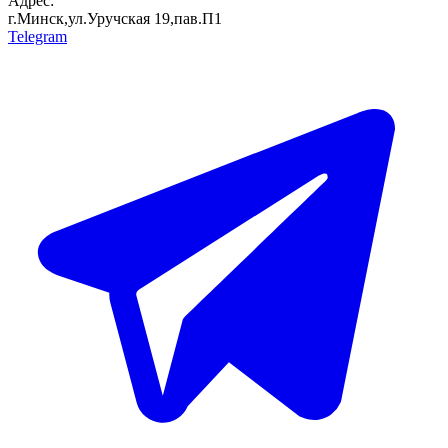
Адрес:
г.Минск,ул.Уручская 19,пав.П1
Telegram