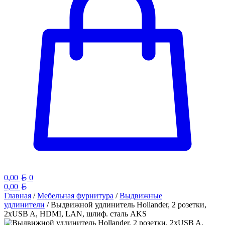
Белорусский рубль
0,00
0
Белорусский рубль
0,00
Главная
/
Мебельная фурнитура
/
Выдвижные
удлинители
/ Выдвижной удлинитель Hollander, 2 розетки,
2xUSB A, HDMI, LAN, шлиф. сталь AKS