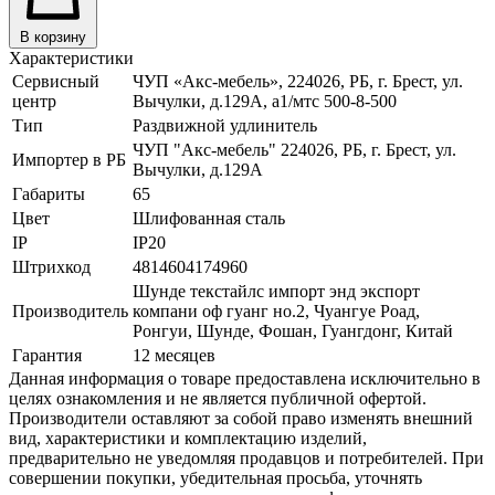
В корзину
Характеристики
Сервисный
ЧУП «Акс-мебель», 224026, РБ, г. Брест, ул.
центр
Вычулки, д.129А, a1/мтс 500-8-500
Тип
Раздвижной удлинитель
ЧУП "Акс-мебель" 224026, РБ, г. Брест, ул.
Импортер в РБ
Вычулки, д.129А
Габариты
65
Цвет
Шлифованная сталь
IP
IP20
Штрихкод
4814604174960
Шунде текстайлс импорт энд экспорт
Производитель
компани оф гуанг но.2, Чуангуе Роад,
Ронгуи, Шунде, Фошан, Гуангдонг, Китай
Гарантия
12 месяцев
Данная информация о товаре предоставлена исключительно в
целях ознакомления и не является публичной офертой.
Производители оставляют за собой право изменять внешний
вид, характеристики и комплектацию изделий,
предварительно не уведомляя продавцов и потребителей. При
совершении покупки, убедительная просьба, уточнять