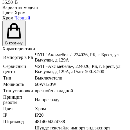
Белорусский рубль
35,50
Варианты модели
Цвет:
Хром
Хром
Чёрный
В корзину
Характеристики
ЧУП "Акс-мебель" 224026, РБ, г. Брест, ул.
Импортер в РБ
Вычулки, д.129А
Сервисный
ЧУП «Акс-мебель», 224026, РБ, г. Брест, ул.
центр
Вычулки, д.129А, a1/мтс 500-8-500
Тип
Выключатели
Мощность
60W/120W
Тип установки
врезной/накладной
Принцип
На преграду
работы
Цвет
Хром
IP
IP20
Штрихкод
4814604224788
Шунде текстайлс импорт энд экспорт