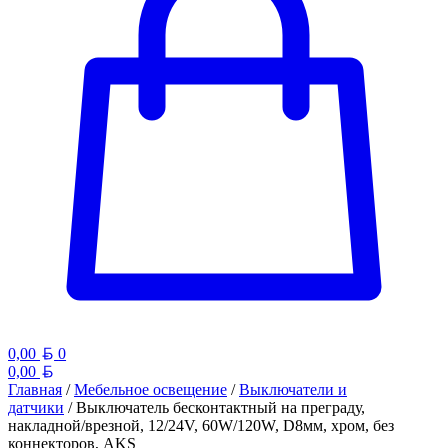
Белорусский рубль
0,00
0
Белорусский рубль
0,00
Главная
/
Мебельное освещение
/
Выключатели и
датчики
/ Выключатель бесконтактный на преграду,
накладной/врезной, 12/24V, 60W/120W, D8мм, хром, без
коннекторов, AKS