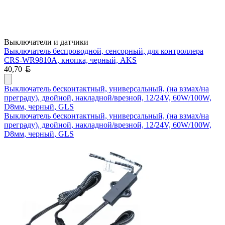
Выключатели и датчики
Выключатель беспроводной, сенсорный, для контроллера
CRS-WR9810A, кнопка, черный, AKS
Белорусский рубль
40,70
Выключатель бесконтактный, универсальный, (на взмах/на
преграду), двойной, накладной/врезной, 12/24V, 60W/100W,
D8мм, черный, GLS
Выключатель бесконтактный, универсальный, (на взмах/на
преграду), двойной, накладной/врезной, 12/24V, 60W/100W,
D8мм, черный, GLS