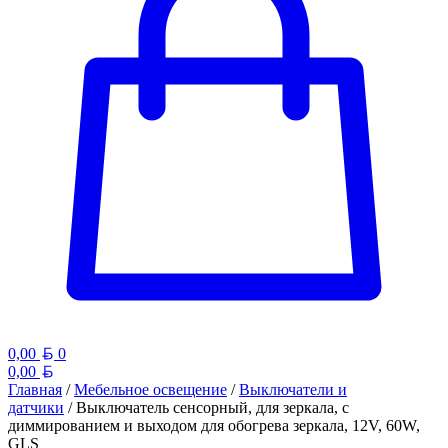
Белорусский рубль
0,00
0
Белорусский рубль
0,00
Главная
/
Мебельное освещение
/
Выключатели и
датчики
/ Выключатель сенсорный, для зеркала, с
диммированием и выходом для обогрева зеркала, 12V, 60W,
GLS