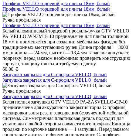
Профиль VELLO торцевой для плиты 18мм, белый
Профиль VELLO торцевой для плиты 18мм, белый
Ручка профильная
Профиль VELLO торцевой для плиты 18мм, белый
Белый алюминиевый торцевой профиль-ручка GTV VELLO
PA-VELLO-WN3M18-10 предназначен для плиты толщиной
18 мм и применяется при создании мебельных фасадов без
традиционных выступающих ручек.Длина профиля — 3000
мм, ширина — 24 мм, высота — 18,4 мм. Изделие допускает
подрезку; перед заказом необходимо проверить конструкцию
корпуса, толщину плиты и требуемую длину.
Белорусский рубль
60,80
Заглушка закрытая для С-профиля VELLO, белый
Заглушка закрытая для С-профиля VELLO, белый
Ручка профильная
Заглушка закрытая для С-профиля VELLO, белый
Белая полная заглушка GTV VELLO PA-ZASVELLO-CP-10
предназначена для аккуратного закрытия торца C-профиля,
маскировки зоны реза и завершения безручечной мебельной
системы. Симметричная пластиковая деталь подходит для
установки с любой стороны совместимого профиля.Единица
продажи по карточке магазина — 1 заглушка. Перед заказом
сопоставьте артикул и форму используемого C-профиля