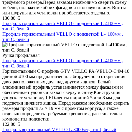
требуемого размера.Перед заказом необходимо сверить схему
мебели, положение обоих фасадов и итоговую длину. Винты
или шурупы для установки приобретаются отдельно.
Белорусский рубль
136,80
Профиль горизонтальный VELLO с подсветкой L-4100мм ,
тип С, белый
Профиль горизонтальный VELLO с подсветкой L-4100мм ,
тип С, белый
Ручка профильная
Профиль горизонтальный VELLO с подсветкой L-4100мм ,
тип С, белый
Горизонтальный C-профиль GTV VELLO PA-VELLO-C4M-10
длиной 4100 мм предназначен для безручечного открывания
двух расположенных друг над другом ящиков. Белый
алюминиевый профиль устанавливается между фасадами и
обеспечивает удобный захват сверху и снизу.Конструкция
допускает установку LED-ленты шириной 5 или 8 мм для
подсветки нижнего ящика. Перед заказом необходимо сверить
размеры профиля 72 × 19 мм с проектом корпуса, а также
отдельно определить требуемые крепления, рассеиватель и
компоненты подсветки.
Белорусский рубль
122,80
Профиль вертикальный VELLO L-3000мм, тип J, белый