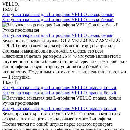
VELLO.
Белорусский рубль
16,50
Заглушка закрытая для L-профиля VELLO левая, белый
Заглушка закрытая для L-профиля VELLO левая, белый
Ручка профильная
Заглушка закрытая для L-профиля VELLO левая, белый
Белая полная левая заглушка GTV VELLO PA-ZASVELLO-
LPL-10 предназначена для оформления торца L-профиля
системы и маскировки возможных следов его реза.
Пластиковая деталь размером 26 × 76 мм устанавливается с
внутренней стороны боковой стенки.Перед заказом проверьте
тип профиля, левую сторону установки и белый цвет
исполнения. По данным карточки магазина единица продажи
— 1 заглушка.
Белорусский рубль
13,20
Заглушка закрытая для L-профиля VELLO правая, белый
Заглушка закрытая для L-профиля VELLO правая, белый
Ручка профильная
Заглушка закрытая для L-профиля VELLO правая, белый
Белая правая закрытая заглушка VELLO предназначена для
оформления и защиты торца совместимого L-профиля.
Поставляется по одной штуке; перед заказом проверьте
сторону установки, тип профиля и совпадение белого декора.