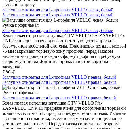
Цена по запросу
Заглушка открытая для L-профиля VELLO левая, белый
Заглушка открытая для L-профиля VELLO левая, белый
Ручка профильная
Заглушка открытая для L-профиля VELLO левая, белый
Белая левая открытая заглушка GTV VELLO PA-ZASVELLO-
LNL-10 предназначена для соответствующего L-профиля
безручечной мебельной системы. Пластиковая деталь высотой
76 мм закрывает торцевую зону профиля; перед заказом
необходимо проверить серию, форму профиля и требуемую
сторону установки.Единица продажи в этой карточке — 1
заглушка.
Белорусский рубль
7,80
Заглушка открытая для L-профиля VELLO правая, белый
Заглушка открытая для L-профиля VELLO правая, белый
Ручка профильная
Заглушка открытая для L-профиля VELLO правая, белый
Белая правая неполная заглушка GTV VELLO PA-
ZASVELLO-LNP-10 предназначена для оформления торцевой
зоны совместимого L-профиля безручечной системы. Изделие
выполнено из пластика, имеет высоту 76 мм и специальные
установочные штифты.Перед заказом сопоставьте сторону
установки и обозначение профиля, а количество заглушек в