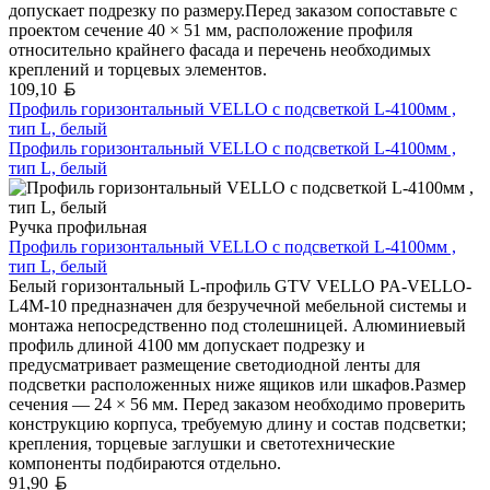
допускает подрезку по размеру.Перед заказом сопоставьте с
проектом сечение 40 × 51 мм, расположение профиля
относительно крайнего фасада и перечень необходимых
креплений и торцевых элементов.
Белорусский рубль
109,10
Профиль горизонтальный VELLO с подсветкой L-4100мм ,
тип L, белый
Профиль горизонтальный VELLO с подсветкой L-4100мм ,
тип L, белый
Ручка профильная
Профиль горизонтальный VELLO с подсветкой L-4100мм ,
тип L, белый
Белый горизонтальный L-профиль GTV VELLO PA-VELLO-
L4M-10 предназначен для безручечной мебельной системы и
монтажа непосредственно под столешницей. Алюминиевый
профиль длиной 4100 мм допускает подрезку и
предусматривает размещение светодиодной ленты для
подсветки расположенных ниже ящиков или шкафов.Размер
сечения — 24 × 56 мм. Перед заказом необходимо проверить
конструкцию корпуса, требуемую длину и состав подсветки;
крепления, торцевые заглушки и светотехнические
компоненты подбираются отдельно.
Белорусский рубль
91,90