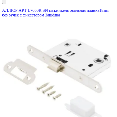
АЛЛЮР АРТ L7050R SN мат.никель овальная планка18мм
без ручек с фиксатором Защёлка