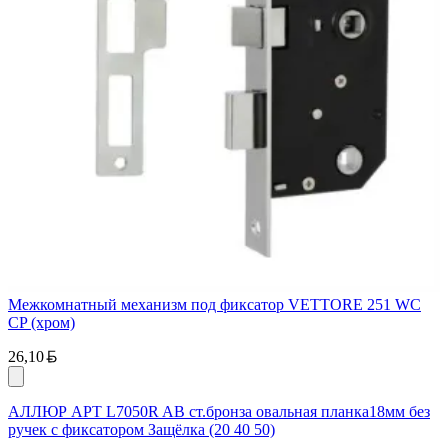
Межкомнатный механизм под фиксатор VETTORE 251 WC
CP (хром)
Белорусский рубль
26,10
АЛЛЮР АРТ L7050R AB ст.бронза овальная планка18мм без
ручек с фиксатором Защёлка (20 40 50)