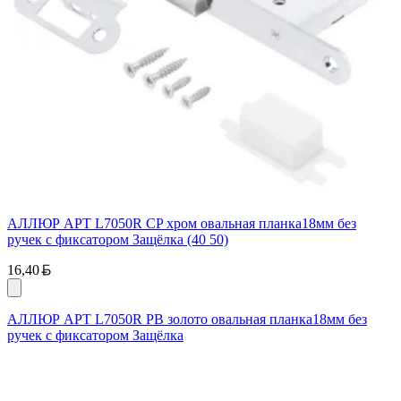
АЛЛЮР АРТ L7050R CP хром овальная планка18мм без
ручек с фиксатором Защёлка (40 50)
Белорусский рубль
16,40
АЛЛЮР АРТ L7050R PB золото овальная планка18мм без
ручек с фиксатором Защёлка