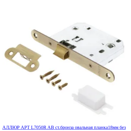
АЛЛЮР АРТ L7050R AB ст.бронза овальная планка18мм без