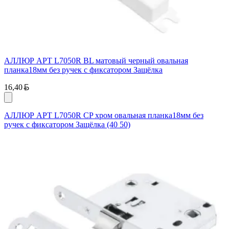
АЛЛЮР АРТ L7050R BL матовый черный овальная
планка18мм без ручек с фиксатором Защёлка
Белорусский рубль
16,40
АЛЛЮР АРТ L7050R CP хром овальная планка18мм без
ручек с фиксатором Защёлка (40 50)