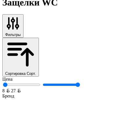
Защелки WC
Фильтры
Сортировка
Сорт.
Цена
Белорусский рубль
Белорусский рубль
8
27
Бренд