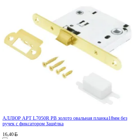
АЛЛЮР АРТ L7050R PB золото овальная планка18мм без
ручек с фиксатором Защёлка
Белорусский рубль
16,40