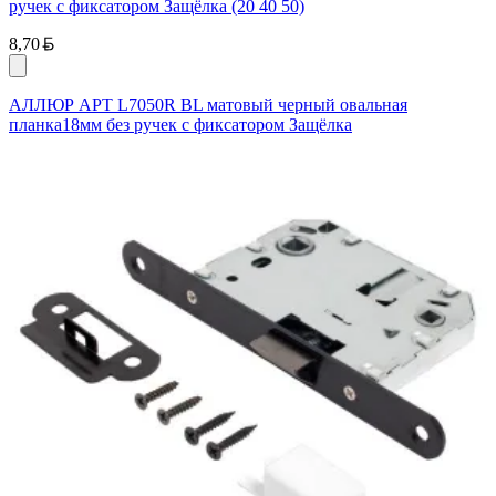
ручек с фиксатором Защёлка (20 40 50)
Белорусский рубль
8,70
АЛЛЮР АРТ L7050R BL матовый черный овальная
планка18мм без ручек с фиксатором Защёлка