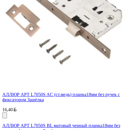
АЛЛЮР АРТ L7050S AC (ст.медь) планка18мм без ручек с
фиксатором Защёлка
Белорусский рубль
16,40
АЛЛЮР АРТ L7050S BL матовый черный планка18мм без