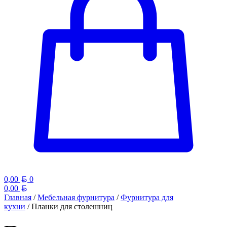
Белорусский рубль
0,00
0
Белорусский рубль
0,00
Главная
/
Мебельная фурнитура
/
Фурнитура для
кухни
/ Планки для столешниц