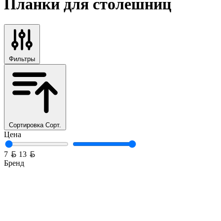
Планки для столешниц
Фильтры
Сортировка
Сорт.
Цена
Белорусский рубль
Белорусский рубль
7
13
Бренд