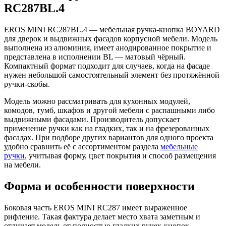
RC287BL.4
EROS MINI RC287BL.4 — мебельная ручка-кнопка BOYARD
для дверок и выдвижных фасадов корпусной мебели. Модель
выполнена из алюминия, имеет анодированное покрытие и
представлена в исполнении BL — матовый чёрный.
Компактный формат подходит для случаев, когда на фасаде
нужен небольшой самостоятельный элемент без протяжённой
ручки-скобы.
Модель можно рассматривать для кухонных модулей,
комодов, тумб, шкафов и другой мебели с распашными либо
выдвижными фасадами. Производитель допускает
применение ручки как на гладких, так и на фрезерованных
фасадах. При подборе других вариантов для одного проекта
удобно сравнить её с ассортиментом раздела
мебельные
ручки
, учитывая форму, цвет покрытия и способ размещения
на мебели.
Форма и особенности поверхности
Боковая часть EROS MINI RC287 имеет выраженное
рифление. Такая фактура делает место хвата заметным и
отличает модель от полностью гладких ручек-кнопок.