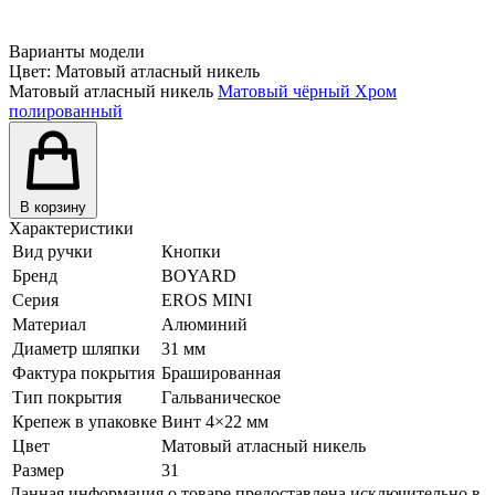
Варианты модели
Цвет:
Матовый атласный никель
Матовый атласный никель
Матовый чёрный
Хром
полированный
В корзину
Характеристики
Вид ручки
Кнопки
Бренд
BOYARD
Серия
EROS MINI
Материал
Алюминий
Диаметр шляпки
31 мм
Фактура покрытия
Брашированная
Тип покрытия
Гальваническое
Крепеж в упаковке
Винт 4×22 мм
Цвет
Матовый атласный никель
Размер
31
Данная информация о товаре предоставлена исключительно в