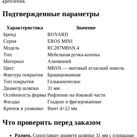
крепления.
Подтвержденные параметры
Характеристика
Значение
Бренд
BOYARD
Серия
EROS MINI
Модель
RC287MBSN.4
Тип
Мебельная ручка-кнопка
Материал
Алюминий
Цвет
MBSN — матовый атласный никель
Фактура покрытия
Брашированная
Тип покрытия
Гальваническое
Диаметр шляпки
31 мм
Особенность формы
Рифление на боковой части
Фасады
Гладкие и фрезерованные
Крепеж в упаковке
Винт 4×22 мм
Что проверить перед заказом
Размер.
Сопоставьте диаметр шляпки 31 мм с площадью