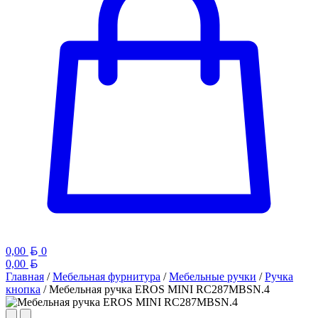
Белорусский рубль
0,00
0
Белорусский рубль
0,00
Главная
/
Мебельная фурнитура
/
Мебельные ручки
/
Ручка
кнопка
/ Мебельная ручка EROS MINI RC287MBSN.4