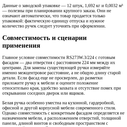
Данные о заводской упаковке — 12 штук, 1,692 кг и 0,0032 м³
— полезны при планировании крупного заказа. Они не
означают автоматически, что товар продается только
упаковкой: фактическую единицу отпуска и нужное
количество ручек следует уточнять при оформлении.
Совместимость и сценарии
применения
Главное условие совместимости RS273W.3/224 с готовым
фасадом — два отверстия с расстоянием 224 мм между их
центрами. Для замены существующей ручки измеряйте
именно межцентровое расстояние, а не общую длину старой
детали. Если фасад еще не просверлен, до разметки
приложите ручку к мебели и оцените положение
относительно края, удобство захвата и отсутствие помех при
открывании соседних дверок или ящиков.
Белая ручка особенно уместна на кухонной, гардеробной,
офисной и другой корпусной мебели современного стиля.
Однако совместимость с конкретным фасадом определяется не
назначением мебели, а расположением отверстий, толщиной
панели, длиной винтов и свободным пространством с