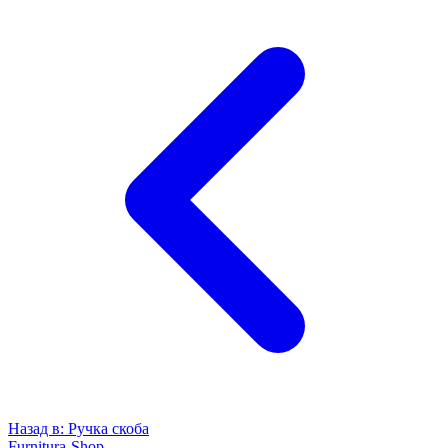
Назад в:
Ручка скоба
Furnitura-Shop
.