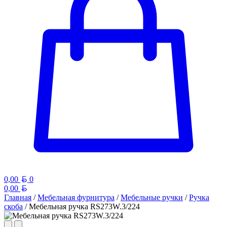
Белорусский рубль
0,00
0
Белорусский рубль
0,00
Главная
/
Мебельная фурнитура
/
Мебельные ручки
/
Ручка
скоба
/ Мебельная ручка RS273W.3/224