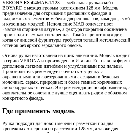
VERONA RS504MAB.1/128 — мебельная ручка-скоба
BOYARD с межцентровым расстоянием 128 мм. Модель
предназначена для открывания распашных фасадов и
выдвижных элементов мебели: дверец шкафов, комодов, тумб
и кухонных модулей. Исполнение MAB означает цвет
«матовая старинная латунь», а фактура покрытия обозначена
производителем как состаренная. Такой вариант подходит,
когда от лицевой фурнитуры требуется теплый металлический
оттенок без яркого зеркального блеска.
Основа ручки изготовлена из цинк-алюминия. Модель входит
в серию VERONA и произведена в Италии. Ее плавная форма
дополнена легкими изгибами и углублениями под пальцы.
Производитель рекомендует сочетать эту ручку с
окрашенными или фрезерованными фасадами в бежевых,
молочных, серых, природных и более темных коричневых
либо бордовых оттенках. Это рекомендация по оформлению, а
окончательное сочетание лучше оценивать рядом с образцом
конкретного фасада.
Где применять модель
Ручка подходит для новой мебели с разметкой под два
крепежных отверстия на расстоянии 128 мм, а также для