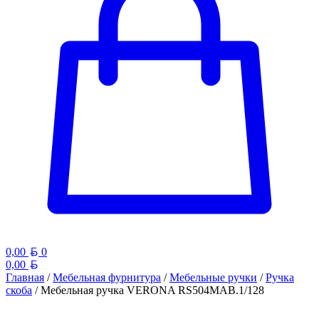
Белорусский рубль
0,00
0
Белорусский рубль
0,00
Главная
/
Мебельная фурнитура
/
Мебельные ручки
/
Ручка
скоба
/ Мебельная ручка VERONA RS504MAB.1/128